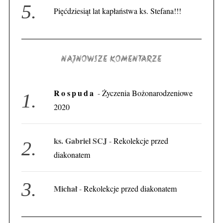
S
Pięćdziesiąt lat kapłaństwa ks. Stefana!!!
e
a
r
c
h
NAJNOWSZE KOMENTARZE
f
o
Rospuda
r
-
Życzenia Bożonarodzeniowe
:
2020
ks. Gabriel SCJ
-
Rekolekcje przed
diakonatem
Michał
-
Rekolekcje przed diakonatem