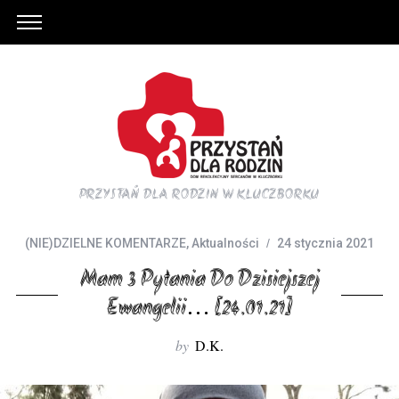
PRZYSTAŃ DLA RODZIN W KLUCZBORKU
(NIE)DZIELNE KOMENTARZE
,
Aktualności
24 stycznia 2021
Mam 3 Pytania Do Dzisiejszej
Ewangelii… [24.01.21]
by
D.K.