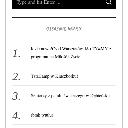
S
e
E
A
a
R
C
H
r
OSTATNIE WPISY
c
h
f
Idzie nowe!Cykl Warsztatów JA+TY=MY z
o
programu na Miłość i Życie
r
:
TataCamp w Kluczborku!
Seniorzy z parafii św. Jerzego w Dębieńsku
(brak tytułu)